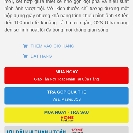
mới, kết hợp giữa thiết kế nhỏ gọn đột phá và hiệu suất
hình ảnh vượt trội. Với kích thước chỉ tương đương một
hộp đựng giày nhưng khả năng trình chiếu hình ảnh 4K lên
đến 100 inch từ khoảng cách cực ngắn, O2S Ultra mang
đến sự linh hoạt tối đa trong mọi không gian sống.
THÊM VÀO GIỎ HÀNG
ĐẶT HÀNG
MUA NGAY
Giao Tận Nơi Hoặc Nhận Tại Cửa Hàng
TRẢ GÓP QUA THẺ
Visa, Master, JCB
MUA NGAY - TRẢ SAU
ƯU ĐÃI KHI THANH TOÁN